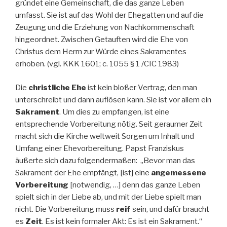
gründet eine Gemeinschaft, die das ganze Leben
umfasst. Sie ist auf das Wohl der Ehegatten und auf die
Zeugung und die Erziehung von Nachkommenschaft
hingeordnet. Zwischen Getauften wird die Ehe von
Christus dem Herrn zur Würde eines Sakramentes
erhoben. (vgl. KKK 1601; c. 1055 § 1 /CIC 1983)
Die
christliche Ehe
ist kein bloßer Vertrag, den man
unterschreibt und dann auflösen kann. Sie ist vor allem ein
Sakrament
. Um dies zu empfangen, ist eine
entsprechende Vorbereitung nötig. Seit geraumer Zeit
macht sich die Kirche weltweit Sorgen um Inhalt und
Umfang einer Ehevorbereitung. Papst Franziskus
äußerte sich dazu folgendermaßen: „Bevor man das
Sakrament der Ehe empfängt, [ist] eine
angemessene
Vorbereitung
[notwendig, …] denn das ganze Leben
spielt sich in der Liebe ab, und mit der Liebe spielt man
nicht. Die Vorbereitung muss
reif
sein, und dafür braucht
es
Zeit
. Es ist kein formaler Akt: Es ist ein Sakrament.“