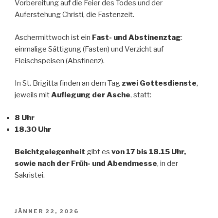
Vorbereitung auf die Feier des Todes und der
Auferstehung Christi, die Fastenzeit.
Aschermittwoch ist ein
Fast- und Abstinenztag
:
einmalige Sättigung (Fasten) und Verzicht auf
Fleischspeisen (Abstinenz).
In St. Brigitta finden an dem Tag
zwei Gottesdienste
,
jeweils mit
Auflegung der Asche
, statt:
8 Uhr
18.30 Uhr
Beichtgelegenheit
gibt es
von 17 bis 18.15 Uhr,
sowie nach der Früh- und Abendmesse
, in der
Sakristei.
POSTED
JÄNNER 22, 2026