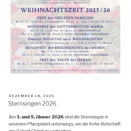
POSTED
DEZEMBER 18, 2025
ON
Sternsingen 2026
Am
3. und 5. Jänner 2026
sind die Sternsinger in
unserem Pfarrgebiet unterwegs, um die frohe Botschaft
der Geburt Christi zu verbreiten.