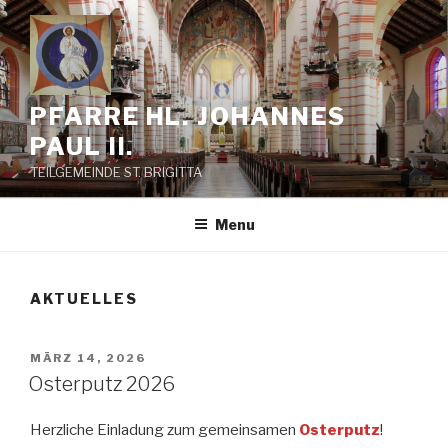
Skip
to
content
PFARRE HL. JOHANNES
PAUL II.
TEILGEMEINDE ST. BRIGITTA
Menu
AKTUELLES
POSTED
MÄRZ 14, 2026
ON
Osterputz 2026
Herzliche Einladung zum gemeinsamen
Osterputz
!