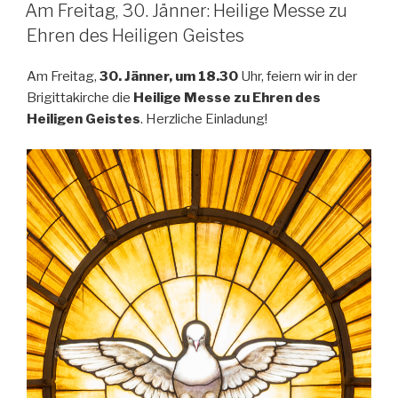
ON
Am Freitag, 30. Jänner: Heilige Messe zu
Ehren des Heiligen Geistes
Am Freitag,
30. Jänner, um 18.30
Uhr, feiern wir in der
Brigittakirche die
Heilige Messe zu Ehren des
Heiligen Geistes
. Herzliche Einladung!