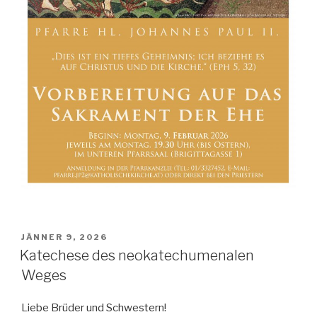
POSTED
JÄNNER 9, 2026
ON
Katechese des neokatechumenalen
Weges
Liebe Brüder und Schwestern!