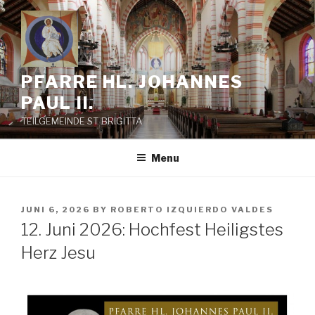
Skip
to
content
PFARRE HL. JOHANNES
PAUL II.
TEILGEMEINDE ST. BRIGITTA
Menu
POSTED
JUNI 6, 2026
BY
ROBERTO IZQUIERDO VALDES
ON
12. Juni 2026: Hochfest Heiligstes
Herz Jesu