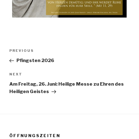
Beitrags-
PREVIOUS
Previous
Navigation
Post
Pfingsten 2026
NEXT
Next
Post
Am Freitag, 26. Juni: Heilige Messe zu Ehren des
Heiligen Geistes
ÖFFNUNGSZEITEN