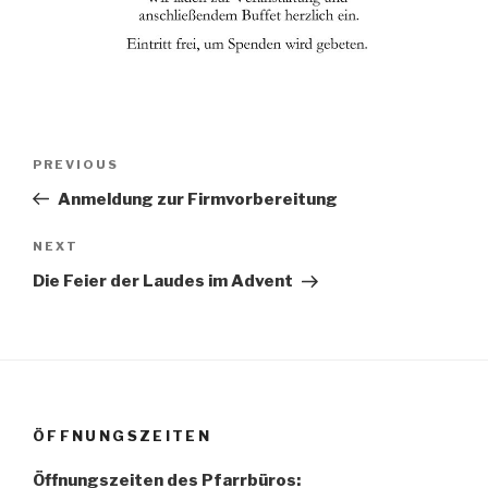
Beitrags-
PREVIOUS
Previous
Navigation
Post
Anmeldung zur Firmvorbereitung
NEXT
Next
Post
Die Feier der Laudes im Advent
ÖFFNUNGSZEITEN
Öffnungszeiten des Pfarrbüros: