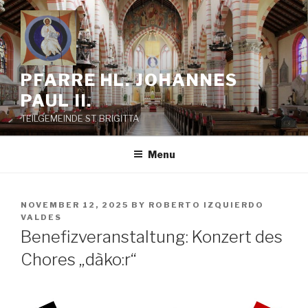
Skip
to
content
PFARRE HL. JOHANNES
PAUL II.
TEILGEMEINDE ST. BRIGITTA
Menu
POSTED
NOVEMBER 12, 2025
BY
ROBERTO IZQUIERDO
ON
VALDES
Benefizveranstaltung: Konzert des
Chores „dàko:r“